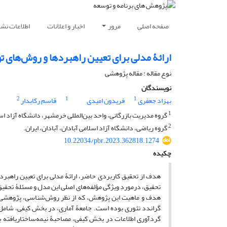
صفحه اصلی
مرور
اخبار و اعلانات
اطلاعات نشر
ارائۀ مدلی برای تعیین راهبردها و روش‏‌های ت
نوع مقاله : مقاله پژوهشی
نویسندگان
2
1
1
بهزاد جعفری
فریدون امیدی
قاسم رکابدار
1
گروه مدیریت بازرگانی، واحد بین‌المللی خرمشهر، دانشگاه آزاد اس
2
گروه ریاضی، دانشگاه آزاد اسلامی آبادان، آبادان، ایران.
10.22034/pbr.2023.362818.1274
چکیده
هدف از تحقیق کاربردی حاضر، ارائۀ مدلی برای تعیین راهبرد
تحقیق، درموردِ ویژگی مؤلفه‌‏های اصلی این مدل و مسئلۀ تحقیق
هدف و ماهیت این پژوهش، که از نظر روش‌‏شناسی، پژوهشی آم
گردآوری اطلاعات در بخش کیفی، مصاحبۀ نیمه‌‏ساختاریافته بو