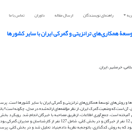
یه
راهنمای نویسندگان
ارسال مقاله
داوران
تماس با ما
وسعۀ همکاری‏‌های ترانزیتی و گمرکی ایران با سایر کشورها
لامی، خرمشهر، ایران.
ها و روش‏‌های توسعۀ همکاری‏‌های ترانزیتی و گمرکی ایران با سایر کشورها است. پر
، آن است که وضعیت گمرک ایران، از نظر مؤلفه‌‏های ارائه‌‏شده در مدل، چگونه است؟ باتو
یخته است، جمع‌‏آوری اطلاعات، ازطریقِ مصاحبه با خبرگان انجام شد. رویکرد بخش 
گراندد تئوری بوده است. جامعۀ آماری، در بخش کیفی، شامل 12 نفر از خبرگان و در بخش کمّی، شامل 127 نفر از کارشناسان و مد
د که به روش کدگذاری، باتوجه‌‏به نظریۀ داده‌‏بنیاد تحلیل شد و در بخش کمّی، پرسش