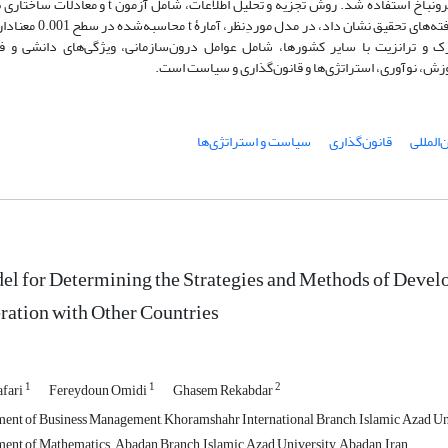
بسته بود. برای پایایی پرسش‌‏نامۀ بخش کمّی، از روش آلفای کرونباخ استفاده شد. روش تجزیه و تحلیل اطلاعات، شام
توسط نرم‌‏افزار SPSS و Smart PLS موردِ تحلیل قرار گرفت. یافته‏‌های تحقیق نش
مرک و ترانزیت با سایر کشورها، شامل عوامل درون‏‌سازمانی، ویژگی‏‌های دانشی و فن
وزش، نوآوری، استراتژی‌‏ها و قانون‏‌گذاری و سیاست است.
‌المللی
قانون‏‌گذاری
سیاست و استراتژی‌‏ها
l for Determining the Strategies and Methods of Develo
ation with Other Countries
1
1
2
afari
Fereydoun Omidi
Ghasem Rekabdar
ent of Business Management, Khoramshahr International Branch, Islamic Azad Uni
ent of Mathematics , Abadan Branch, Islamic Azad University, Abadan, Iran.