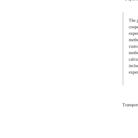
The p
coope
exper
metho
custo
metho
calcu
inclu
exper
Transpor