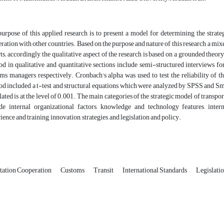
urpose of this applied research is to present a model for determining the strat
ration with other countries. Based on the purpose and nature of this research, a m
ts; accordingly, the qualitative aspect of the research is based on a grounded theory
d in qualitative and quantitative sections include semi-structured interviews fo
ms managers respectively. Cronbach's alpha was used to test the reliability of th
d included a t-test and structural equations, which were analyzed by SPSS and Smar
lated is at the level of 0.001. The main categories of the strategic model of transpo
de internal organizational factors, knowledge and technology features, inte
ience and training, innovation, strategies, and legislation and policy.
tation Cooperation
Customs
Transit
International Standards
Legislatio