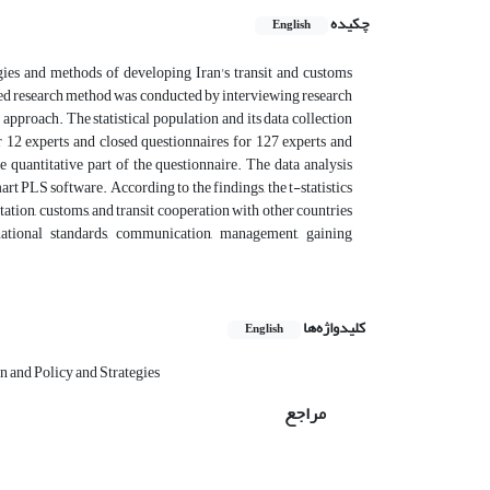
چکیده
English
egies and methods of developing Iran's transit and customs
ixed research method was conducted by interviewing research
 approach. The statistical population and its data collection
r 12 experts and closed questionnaires for 127 experts and
e quantitative part of the questionnaire. The data analysis
t PLS software. According to the findings, the t-statistics
rtation, customs, and transit cooperation with other countries
rnational standards, communication, management, gaining
کلیدواژه‌ها
English
n and Policy and Strategies
مراجع