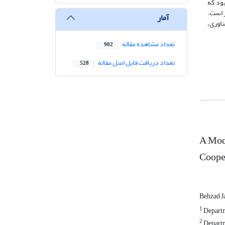
ل آزمون t و معادلات ساختاری بود که
ان داد، در مدل موردِنظر، آمارۀ t محاسبه‌‏شده در سطح 0.001 معنادار است.
آمار
اوری،
تعداد مشاهده مقاله
902
تعداد دریافت فایل اصل مقاله
528
A Mode
Cooper
Behzad J
1
Departm
2
Departm