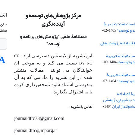
اشت
مرکز پژوهش‌های توسعه و
آینده‌نگری
شست هیئت‌تحریریۀ
برای 
ه و توسعه"
مشتر
1405-02-
فصلنامۀ علمی
"پژوهش‌های برنامه و
 فصلنامه پژوهش‌های
توسعه"
ت هیئت‌ تحریریه
CC-
این نشریه از لایسنس دسترسی ازاد
 و توسعه»
1404-09-
BY_NC
تبعیت می کند و به موجب ان
خوانندگان می توانند مقالات منتشر
ست هیئت‌تحریریۀ
شده در این نشریه را مادامی که به آن‌
ه و توسعه"
1404-07-
به‌درستی استناد شود نسخه‌برداری کرده
یا به اشتراک بگذارند.
ۀ فصلنامه
ه» و شورای پژوهشی
م‌انداز ایران
1404-
تماس با نشریه:
journaldfrc73@gmail.com
journal.dfrc@mporg.ir