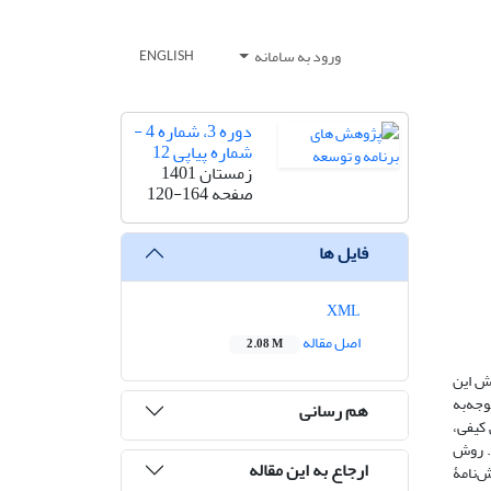
ورود به سامانه
ENGLISH
دوره 3، شماره 4 -
شماره پیاپی 12
زمستان 1401
صفحه
120-164
فایل ها
XML
اصل مقاله
2.08 M
سش این
جه‌‏به
هم رسانی
کیفی،
یران گمرکی بود. روش
ارجاع به این مقاله
‌‏نامۀ