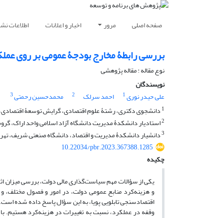
صفحه اصلی
مرور
اخبار و اعلانات
اطلاعات نشر
بررسی رابطۀ مخارج بودجۀ عمومی بر روی عملکرد دولت،
نوع مقاله : مقاله پژوهشی
نویسندگان
3
2
1
علی حیدر نوری
احمد سرلک
محمدحسین رحمتی
1
دانشجوی دکتری، رشتۀ علوم اقتصادی، گرایش توسعۀ اقتصادی، دان
2
استادیار دانشکدۀ مدیریت دانشگاه آزاد اسلامی واحد اراک، گروه 
3
دانشیار دانشکدۀ مدیریت و اقتصاد، دانشگاه صنعتی شریف، تهران
10.22034/pbr.2023.367388.1285
چکیده
یکی از سؤالات مهم سیاست‌گذاری مالی دولت، بررسی میزان اث
اقتصادسنجی تابلویی پویا، به این سؤال پاسخ داده شده است. 
وقفه در عملکرد، نسبت به تغییرات در هزینه‌کرد هستیم. با ل