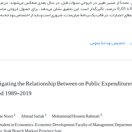
مخارج، عمدتاً از مسیر تغییر در خروجی سنوات قبل، در سال بعدی منعکس می‌شوند. درعی
همچنان میزان اثرگذاری هم‌زمان مخارج بر خروجی، بین 0٫01 تا 0٫03 درصد، تأثیرگذار است. این تحقیق نشان می‌دهد، برای حصول خروج
 اعطای اعتبارات، در قالب یک برنامۀ میان‌مدت، ضروری است و باید از اختصاص بودجه ب
ت
تخصیص بودجۀ عمومی
igating the Relationship Between on Public Expenditur
d, 1989-2019
1
2
3
ar Noori
Ahmad Sarlak
Mohammad Hossein Rahmati
tudent in Economics-Economic Development, Faculty of Management, Departmen
y, Arak Branch, Markazi Province, Iran.