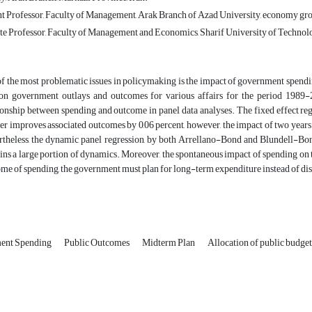
t Professor, Faculty of Management, Arak Branch of Azad University, economy gro
e Professor, Faculty of Management and Economics, Sharif University of Technolog
f the most problematic issues in policymaking is the impact of government spendin
on government outlays and outcomes for various affairs for the period 1989-2
ionship between spending and outcome in panel data analyses. The fixed effect regr
er improves associated outcomes by 0,06 percent, however, the impact of two years 
theless, the dynamic panel regression, by both Arrellano-Bond and Blundell-Bond 
ins a large portion of dynamics. Moreover, the spontaneous impact of spending on 
me of spending, the government must plan for long-term expenditure instead of dis
ent Spending
Public Outcomes
Midterm Plan
Allocation of public budget