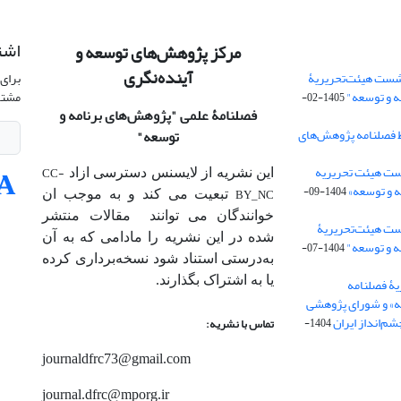
اشت
مرکز پژوهش‌های توسعه و
آینده‌نگری
شست هیئت‌تحریریۀ
برای 
ه و توسعه"
مشتر
1405-02-
فصلنامۀ علمی
"پژوهش‌های برنامه و
 فصلنامه پژوهش‌های
توسعه"
ت هیئت‌ تحریریه
CC-
این نشریه از لایسنس دسترسی ازاد
 و توسعه»
1404-09-
BY_NC
تبعیت می کند و به موجب ان
خوانندگان می توانند مقالات منتشر
ست هیئت‌تحریریۀ
شده در این نشریه را مادامی که به آن‌
ه و توسعه"
1404-07-
به‌درستی استناد شود نسخه‌برداری کرده
یا به اشتراک بگذارند.
ۀ فصلنامه
ه» و شورای پژوهشی
م‌انداز ایران
1404-
تماس با نشریه:
journaldfrc73@gmail.com
journal.dfrc@mporg.ir