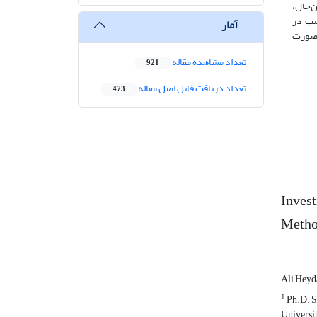
ن‌حال،
ی مناسب در
آمار
ه‌صورت
تعداد مشاهده مقاله
921
تعداد دریافت فایل اصل مقاله
473
Invest
Metho
Ali Heyd
1
Ph.D. S
Universit