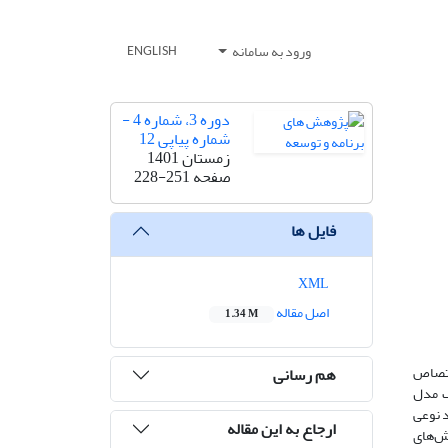
ورود به سامانه
ENGLISH
دوره 3، شماره 4 -
شماره پیاپی 12
زمستان 1401
صفحه
228-251
فایل ها
XML
اصل مقاله
1.34 M
ختصاص
هم رسانی
کیک فصول، از سال 1368 تا 1398، در قالب یک مدل
د نوعی
ارجاع به این مقاله
وش‌های