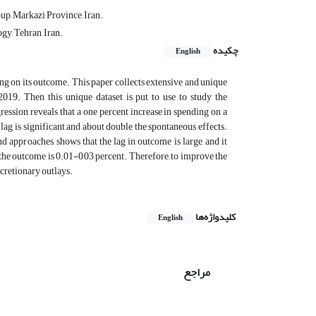
up, Markazi Province, Iran.
y, Tehran, Iran.
چکیده
English
g on its outcome. This paper collects extensive and unique
019. Then this unique dataset is put to use to study the
ession reveals that a one percent increase in spending on a
lag is significant and about double the spontaneous effects.
approaches, shows that the lag in outcome is large, and it
the outcome is 0.01-0,03 percent. Therefore, to improve the
cretionary outlays.
کلیدواژه‌ها
English
مراجع