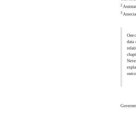
2
Assistan
3
Associat
One o
data 
relat
chapt
Never
expla
outco
Governm