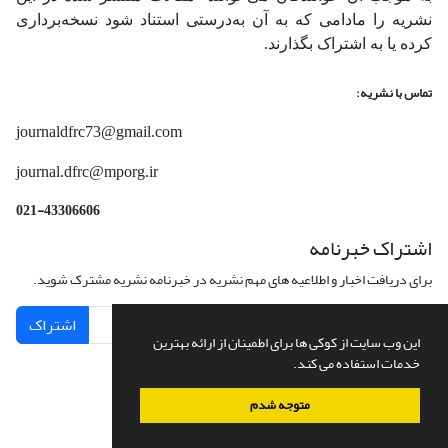
نشریه را مادامی که به آن‌ به‌درستی استناد شود نسخه‌برداری
کرده یا به اشتراک بگذارند.
تماس با نشریه:
journaldfrc73@gmail.com
journal.dfrc@mporg.ir
021-43306606
اشتراک خبرنامه
برای دریافت اخبار و اطلاعیه های مهم نشریه در خبرنامه نشریه مشترک شوید.
اشتراک
این وب سایت از کوکی ها برای اطمینان از ارائه بهترین
خدمات استفاده می کند.
متوجه شدم
سامانه مدیریت نشریات علمی.
طراحی و پیاده سازی از
سیناوب