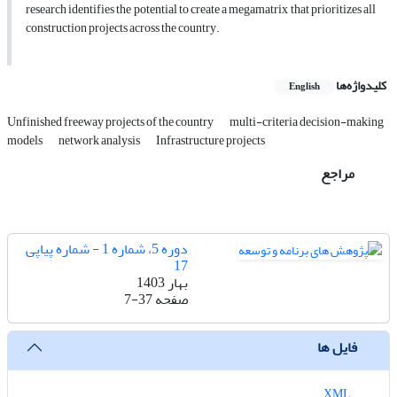
research identifies the potential to create a megamatrix that prioritizes all
construction projects across the country.
کلیدواژه‌ها
English
Unfinished freeway projects of the country
multi-criteria decision-making
models
network analysis
Infrastructure projects
مراجع
دوره 5، شماره 1 - شماره پیاپی
17
بهار 1403
صفحه
7-37
فایل ها
XML