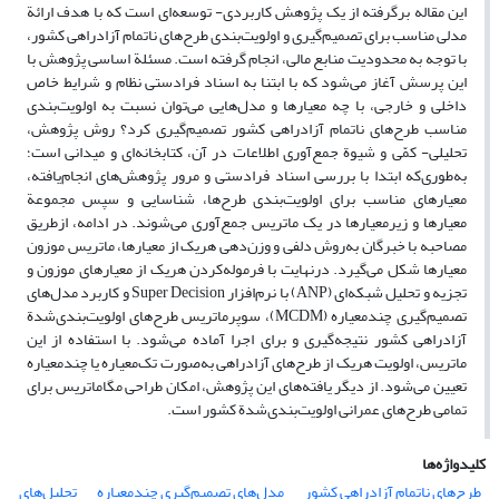
این مقاله برگرفته از یک پژوهش کاربردی- توسعه‌‏ای است که با هدف ارائة
مدلی مناسب برای تصمیم‌‏گیری و اولویت‏‌بندی طرح‌‏های ناتمام آزادراهی کشور،
با توجه به محدودیت منابع مالی، انجام گرفته است. مسئلة اساسی پژوهش با
این پرسش آغاز می‏‌شود که با ابتنا به اسناد فرادستی نظام و شرایط خاص
داخلی و خارجی، با چه معیارها و مدل‏‌هایی می‌‏توان نسبت به اولویت‏‌بندی
مناسب طرح‌‏های ناتمام آزادراهی کشور تصمیم‏‌گیری کرد؟ روش پژوهش،
تحلیلی- کمّی و شیوة جمع‌‏آوری اطلاعات در آن، کتابخانه‌‏ای و میدانی است؛
به‏‌طوری‏‌که ابتدا با بررسی اسناد فرادستی و مرور پژوهش‏‌های انجام‌‏یافته،
معیارهای مناسب برای اولویت‏‌بندی طرح‏‌ها، شناسایی و سپس مجموعة
معیارها و زیرمعیارها در یک ماتریس جمع‌‏آوری می‏‌شوند. در ادامه، ازطریق
مصاحبه با خبرگان به‌‏روش دلفی و وزن‏‌دهی هریک از معیارها، ماتریس موزون
معیارها شکل می‏‌گیرد. درنهایت با فرموله‏‌کردن هریک از معیارهای موزون و
تجزیه و تحلیل شبکه‌‏ای (ANP) با نرم‌‏افزار Super Decision و کاربرد مدل‏‌های
تصمیم‌‏گیری چندمعیاره (MCDM)، سوپرماتریس طرح‌‏های اولویت‏‌بندی‏‌شدة
آزادراهی کشور نتیجه‌‏گیری و برای اجرا آماده می‌‏شود. با استفاده از این
ماتریس، اولویت هریک از طرح‏‌های آزادراهی به‏‌صورت تک‏‌معیاره یا چندمعیاره
تعیین می‏‌شود. از دیگر یافته‌‏های این پژوهش، امکان طراحی مگاماتریس برای
تمامی طرح‌‏های عمرانی اولویت‌‏بندی‏‌شدة کشور است.
کلیدواژه‌ها
طرح‏‌های ناتمام آزادراهی کشور
مدل‏‌های تصمیم‏‌گیری چندمعیاره
تحلیل‌‏های