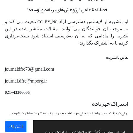
فصلنامۀ علمی
"پژوهش‌های برنامه و توسعه"
CC-BY_NC
این نشریه از لایسنس دسترسی ازاد
تبعیت می کند و
به موجب ان خوانندگان می توانند مقالات منتشر شده در این
نشریه را مادامی که به آن‌ به‌درستی استناد شود نسخه‌برداری
کرده یا به اشتراک بگذارند.
تماس با نشریه:
journaldfrc73@gmail.com
journal.dfrc@mporg.ir
021-43306606
اشتراک خبرنامه
برای دریافت اخبار و اطلاعیه های مهم نشریه در خبرنامه نشریه مشترک شوید.
اشتراک
این وب سایت از کوکی ها برای اطمینان از ارائه بهترین