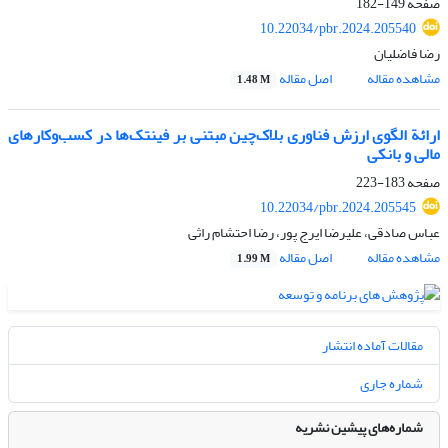
صفحه
149-182
10.22034/pbr.2024.205540
رضا فاضلیان
مشاهده مقاله
اصل مقاله
1.48 M
ارائة الگوی ارزش فناوری بلاک‏‌چین مبتنی بر فین‏تک‌ها در کسب‌وکارهای
مالی و بانکی
صفحه
183-223
10.22034/pbr.2024.205545
عباس صادقی، علیرضا ایرج پور، رضا احتشام راثی
مشاهده مقاله
اصل مقاله
1.99 M
مقالات آماده انتشار
شماره جاری
شماره‌های پیشین نشریه