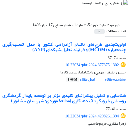
دوره و شماره:
دوره 5، شماره 1 - شماره پیاپی 17، بهار 1403
تعداد مقالات:
6
اولویت‌بندی طرح‌های ناتمام آزادراهی کشور با مدل تصمیم‌گیری
چندمعیاره (MCDM) و فرآیند تحلیل شبکه‌ای (ANP)
صفحه
7-37
10.22034/pbr.2024.377375.1302
حسین حقیقی، مهدی روانشادنیا، سعید کاردار
مشاهده مقاله
اصل مقاله
1.06 M
شناسایی و تحلیل پیشران‏های کلیدی مؤثر بر توسعة پایدار گردشگری
روستایی با رویکرد آینده‏نگاری (مطالعة موردی: شهرستان نیشابور)
صفحه
41-77
10.22034/pbr.2024.429826.1394
زهرا مظفری، مریم قاسمی