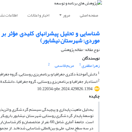
صفحه اصلی
مرور
اخبار و اعلانات
اطلاعات نشر
شناسایی و تحلیل پیشران‏های کلیدی مؤثر بر
موردی: شهرستان نیشابور)
نوع مقاله : مقاله پژوهشی
نویسندگان
2
1
زهرا مظفری
مریم قاسمی
1
دانش‏‌آموختة دکتری جغرافیا و برنامه‏‌ریزی روستایی، گروه جغرا
2
استادیار جغرافیا و برنامه‏‌ریزی روستایی، گروه جغرافیا، دانشکد
10.22034/pbr.2024.429826.1394
چکیده
به‌‏دلیل ماهیت پایداری و پیچیدگی سیستم گردشگری و اثرپذیری 
توسعة پایدار گردشگری روستایی شهرستان نیشابور با رویکرد