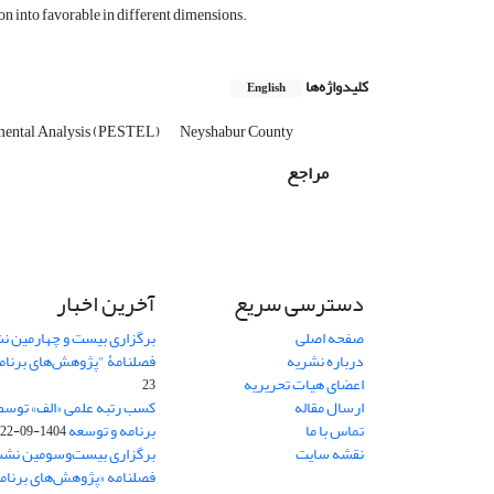
ion into favorable in different dimensions.
کلیدواژه‌ها
English
ental Analysis (PESTEL)
Neyshabur County
مراجع
دسترسی سریع
آخرین اخبار
صفحه اصلی
برگزاری بیست و چهارمین ن
درباره نشریه
فصلنامۀ "پژوهش‌های برنام
اعضای هیات تحریریه
23
ارسال مقاله
کسب رتبه علمی «الف» توسط
تماس با ما
برنامه و توسعه
1404-09-22
نقشه سایت
برگزاری بیست‌وسومین نشس
فصلنامه «پژوهش‌های برنامه