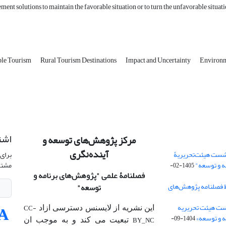
ment solutions to maintain the favorable situation or to turn the unfavorable situat
ble Tourism
Rural Tourism Destinations
Impact and Uncertainty
Environm
اشت
مرکز پژوهش‌های توسعه و
آینده‌نگری
شست هیئت‌تحریریۀ
برای 
ه و توسعه"
مشتر
1405-02-
فصلنامۀ علمی
"پژوهش‌های برنامه و
 فصلنامه پژوهش‌های
توسعه"
ت هیئت‌ تحریریه
CC-
این نشریه از لایسنس دسترسی ازاد
 و توسعه»
1404-09-
BY_NC
تبعیت می کند و به موجب ان