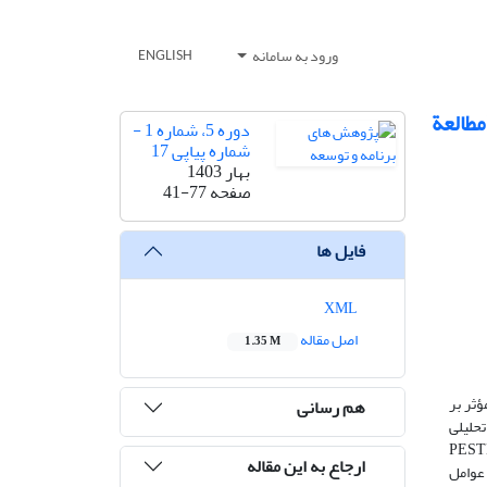
ورود به سامانه
ENGLISH
مطالعة
دوره 5، شماره 1 -
شماره پیاپی 17
بهار 1403
صفحه
41-77
فایل ها
XML
اصل مقاله
1.35 M
ؤثر بر
هم رسانی
حلیلی
ارشناسان ارشد گردشگری روستایی است. در این مطالعه، 66 پیشران در چارچوب تحلیل محیطی PESTEL
ارجاع به این مقاله
در بین عوامل