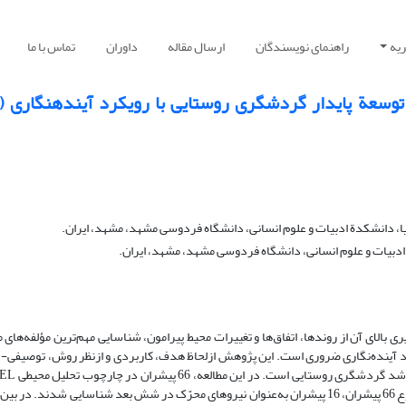
یه
راهنمای نویسندگان
ارسال مقاله
داوران
تماس با ما
 توسعة پایدار گردشگری روستایی با رویکرد آینده‏نگاری (
فیا، دانشکدة ادبیات و علوم انسانی، دانشگاه فردوسی مشهد، مشهد، ایران.
ة ادبیات و علوم انسانی، دانشگاه فردوسی مشهد، مشهد، ایران.
بالای آن از روندها، اتفاق‏‌ها و تغییرات محیط پیرامون، شناسایی مهم‌ترین مؤلفه‌های م
 آینده‌نگاری ضروری است. این پژوهش ازلحاظ هدف، کاربردی و ازنظر روش، توصیفی- ت
است. جامعة آماری شامل 60 نفر از متخصصان و ک
در سه سطح محلی، ملی و بین‏‌المللی شناسایی شده‌‏اند. از مجموع 66 پیشران، 16 پیشران به‏‌عنوان نیروهای محرّک در شش بعد شناسایی شدند. 