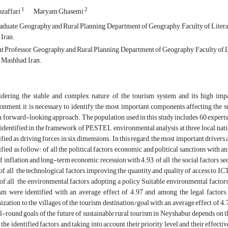
1
2
zaffari
Maryam Ghasemi
duate, Geography and Rural Planning, Department of Geography, Faculty of Litera
 Iran.
nt Professor, Geography and Rural Planning, Department of Geography, Faculty of 
 Mashhad, Iran.
dering the stable and complex nature of the tourism system and its high impa
onment, it is necessary to identify the most important components affecting the 
a forward-looking approach. The population used in this study includes 60 experts an
identified in the framework of PESTEL environmental analysis at three local, natio
ified as driving forces in six dimensions. In this regard, the most important driver
ified as follow: of all the political factors, economic and political sanctions with an
of inflation and long-term economic recession with 4.93, of all the social factors, se
 of all the technological factors, improving the quantity and quality of access to I
 of all the environmental factors, adopting a policy Suitable environmental factor
sm were identified with an average effect of 4.97 and among the legal factors, 
ization to the villages of the tourism destination/goal with an average effect of 4.7
ll-round goals of the future of sustainable rural tourism in Neyshabur depends on t
 the identified factors and taking into account their priority level and their effective