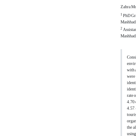
Zahra Mo
1
PhD Gra
Mashhad,
2
Assista
Mashhad,
Consi
envir
with 
were 
ident
ident
rate 
4.70,
4.57,
touri
organ
the a
using