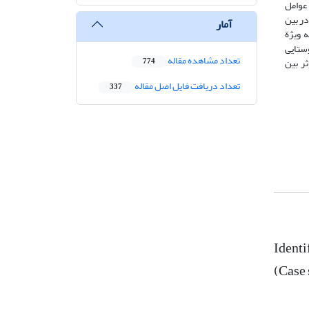
، نرخ بالای تورم و رکود اقتصادی طولانی‏‌مدت با 4.93، در بین عوامل
گردشگری روستایی با 4.70، در بین عوامل تکنولوژیک، ارتقاء کمیت و کیفیت دسترسی به ICT و امکانات مخابراتی با 4.57، در بین
آمار
ن عوامل قانونی، توجه ویژة
شگری روستایی
تعداد مشاهده مقاله
ر بین
774
تعداد دریافت فایل اصل مقاله
337
Identi
(Case 