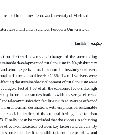
ture and Humanities, Ferdowsi University of Mashhad,
Literature and Human Sciences, Ferdowsi University of
چکیده
English
ct on the trends, events and changes of the surrounding
sustainable development of rural tourism in Neyshabur city
d senior experts in rural tourism. In this study, 66 drivers
nal and international levels. Of 66 drivers, 16 drivers were
s affecting the sustainable development of rural tourism were
 average effect of 4.68, of all the economic factors, the high
curity in rural tourism destinations with an average effect of
CT and telecommunication facilities with an average effect of
s in rural tourism destinations with emphasis on sustainable
the special attention of the cultural heritage and tourism
3. Finally, it can be concluded that the success in achieving
he effective interaction between key factors and drivers. By
ness on each other, it is possible to formulate, prioritize and