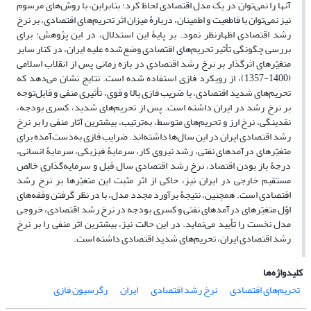
آنها را نمی‌توان در یک مدل اقتصادی لحاظ کرد؛ بنابراین، با روش‌های مرسوم
نیز نمی‌‌توان با قاطعیت و اطمینان، دربارۀ میزان اثر تحریم‌های اقتصادی، بر نرخ
رشد اقتصادی اظهارنظر نمود. بر پایۀ این استدلال، در این پژوهش؛ برای
بررسی چگونگی تأثیر تحریم‌های اقتصادی وضع‌شده علیه ایران، در کنار سایر
متغیّرهای اثرگذار بر نرخ رشد اقتصادی در بازه زمانی پس از انقلاب اسلامی
(1400-1357)، از رویکرد فازی استفاده ‌شده است. نتایج نشان می‌دهد که
تحریم‌های شدید اقتصادی، با ضریب فازی بالا و قوی، تأثیری منفی و قابل‌توجه
بر نرخ رشد در ایران داشته است. پس از تحریم‌های شدید، کسری بودجه،
نقدینگی، نرخ ارز و تحریم‌های متوسط، به‌ترتیب، بیشترین آثار منفی را بر نرخ
رشد اقتصادی ایران در این سال‌ها داشته‌اند. ضرایب فازی به‌دست‌آمده برای
متغیّرهای درآمدهای نفتی، رشد نیروی کار، سرمایۀ فیزیکی، سرمایۀ انسانی،
درجۀ باز بودن اقتصاد، نرخ رشد اقتصادی سال قبل و سرمایه‌گذاری خالص
مستقیم خارجی در ایران نیز، حاکی از اثر مثبت این متغیّرها بر نرخ رشد
اقتصادی است. همچنین، نتیجۀ برآورد مجدد مدل، با در نظر گرفتن وقفه‌های
اوّل متغیّرهای درآمدهای نفتی و کسری بودجه در نرخ رشد اقتصادی، خروجی
مدل نخست را تأیید می‌نماید. در این حالت نیز، بیشترین اثر منفی را بر نرخ
رشد اقتصادی ایران، تحریم‌های شدید اقتصادی داشته است.
کلیدواژه‌ها
تحریم‌های اقتصادی
نرخ رشد اقتصادی
ایران
رگرسیون فازی