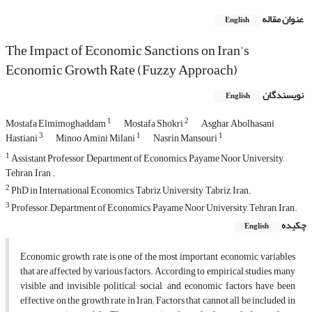
عنوان مقاله
English
The Impact of Economic Sanctions on Iran's
Economic Growth Rate (Fuzzy Approach)
نویسندگان
English
1
2
Mostafa Elmimoghaddam
Mostafa Shokri
Asghar Abolhasani
3
1
1
Hastiani
Minoo Amini Milani
Nasrin Mansouri
1
Assistant Professor, Department of Economics, Payame Noor University,
Tehran, Iran .
2
PhD in International Economics, Tabriz University, Tabriz, Iran.
3
Professor, Department of Economics, Payame Noor University, Tehran, Iran.
چکیده
English
Economic growth rate is one of the most important economic variables
that are affected by various factors. According to empirical studies, many
visible and invisible political, social, and economic factors have been
effective on the growth rate in Iran; Factors that cannot all be included in