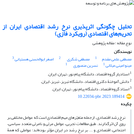
تحلیل چگونگی اثرپذیری نرخ رشد اقتصادی ایران از
تحریم‌های اقتصادی (رویکرد فازی)
نوع مقاله : مقاله پژوهشی
نویسندگان
3
2
1
مصطفی علمی مقدم
مصطفی شکری
اصغر ابوالحسنی هستیانی
1
1
مینو امینی میلانی
نسرین منصوری
1
استادیار گروه اقتصاد، دانشگاه پیام نور، تهران، ایران.
2
دانش آموختۀ دکتری اقتصاد، دانشگاه تبریز، تبریز، ایران.
3
استاد گروه اقتصاد، دانشگاه پیام نور، تهران، ایران.
10.22034/pbr.2023.189414
چکیده
نرخ رشد اقتصادی، ازجمله متغیّرهای مهم اقتصادی است که عوامل مختلفی بر
روی آن اثرگذارند. طبق مطالعات تجربی، عوامل مرئی و نامرئی متعدد سیاسی،
اجتماعی، اقتصادی و ... بر نرخ رشد در ایران مؤثر بوده‌اند؛ عواملی که همۀ