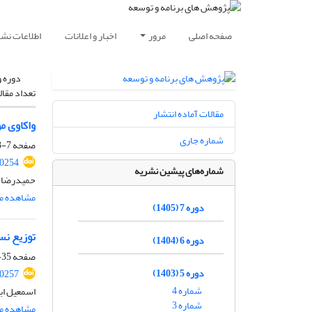
صفحه اصلی
مرور
اخبار و اعلانات
اطلاعات نشر
دوره و
تعداد مقال
مقالات آماده انتشار
واکاوی مؤ
شماره جاری
صفحه
7-33
10254
شماره‌های پیشین نشریه
حمیدرضا ب
مشاهده مق
دوره 7 (1405)
توزیع نس
دوره 6 (1404)
صفحه
35-56
دوره 5 (1403)
10257
شماره 4
اسمعیل ابو
شماره 3
مشاهده مق