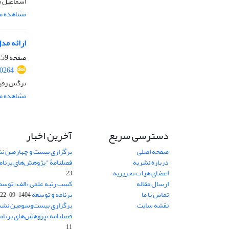
اسماعیل م
مشاهده مق
ارائه مد
صفحه
59-187
10264
نرگس رفیع
مشاهده مق
دسترسی سریع
آخرین اخبار
صفحه اصلی
برگزاری بیست و چهارمین ن
درباره نشریه
فصلنامۀ "پژوهش‌های برنام
اعضای هیات تحریریه
23
ارسال مقاله
کسب رتبه علمی «الف» توسط
تماس با ما
برنامه و توسعه
1404-09-22
نقشه سایت
برگزاری بیست‌وسومین نشس
فصلنامه «پژوهش‌های برنامه
11