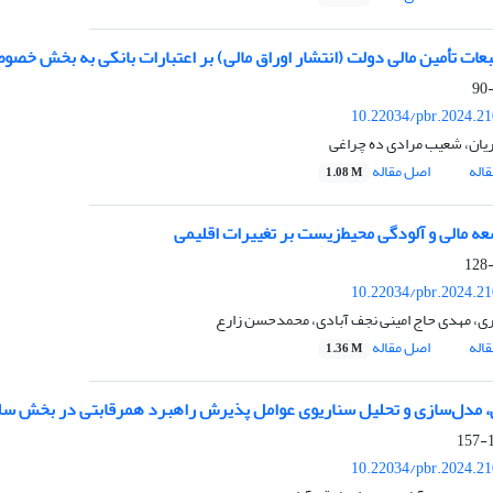
عات تأمین مالی دولت (انتشار اوراق مالی) بر اعتبارات بانکی به بخش خصو
10.22034/pbr.2024.2
یان، شعیب مرادی ده چراغی
اله
اصل مقاله
1.08 M
سعه مالی و آلودگی محیط‌زیست بر تغییرات اقلیمی
10.22034/pbr.2024.2
ی، مهدی حاج امینی نجف آبادی، محمدحسن زارع
اله
اصل مقاله
1.36 M
 مدل‌سازی و تحلیل سناریوی‌ عوامل پذیرش راهبرد همرقابتی در بخش سلا
1
10.22034/pbr.2024.2