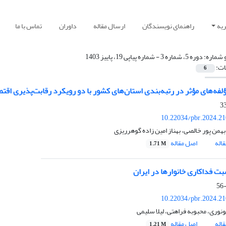
یه
راهنمای نویسندگان
ارسال مقاله
داوران
تماس با ما
 شماره:
دوره 5، شماره 3 - شماره پیاپی 19، پاییز 1403
ات:
6
لفه‌‏های مؤثر در رتبه‌بندی استان‌های کشور با دو رویکرد رقابت‌پذیری اقتص
10.22034/pbr.2024.2
همن پور خالصی، بهناز امین زاده گوهرریزی
اله
اصل مقاله
1.71 M
بت فداکاری خانوارها در ایران
10.22034/pbr.2024.2
نوری، محبوبه فراهتی، لیلا سلیمی
اله
اصل مقاله
1.21 M