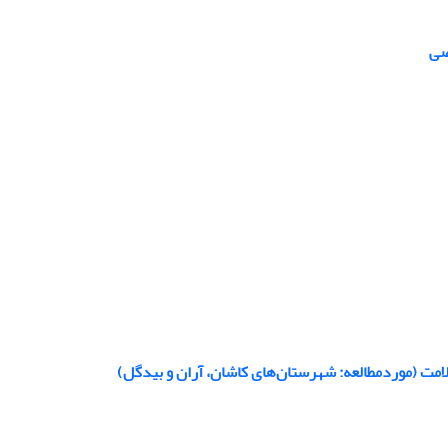
صی
مت (موردمطالعه: شهرستان‌های کاشان، آران و بیدگل)