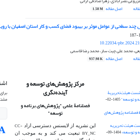
زروعی نصرآبادی، زهرا صادقی آرانی
اله
اصل مقاله
1.58 M
ل چند سطحی از عوامل موثر بر بهبود فضای کسب و کار استان اصفهان با رو
1
10.22034/pbr.2024.2
ی، محمد علی چیت ساز، محمد رضا قاسمی
اله
اصل مقاله
937.98 K
اشت
مرکز پژوهش‌های توسعه و
آینده‌نگری
شست هیئت‌تحریریۀ
برای 
ه و توسعه"
مشتر
1405-02-
فصلنامۀ علمی
"پژوهش‌های برنامه و
 فصلنامه پژوهش‌های
توسعه"
ت هیئت‌ تحریریه
CC-
این نشریه از لایسنس دسترسی ازاد
 و توسعه»
1404-09-
BY_NC
تبعیت می کند و به موجب ان