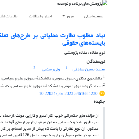
صفحه اصلی
مرور
اخبار و اعلانات
اطلاعات نشر
نهاد مطلوب نظارت عملیاتی بر طرح‏‌های تمل
بایسته‌‏های حقوقی
نوع مقاله : مقاله پژوهشی
نویسندگان
2
1
محمد‌حسین صادقی
ولی رستمی
1
دانشجوی دکتری حقوق عمومی، دانشکدۀ حقوق و علوم سیاسی، دانش
2
استاد گروه حقوق عمومی، دانشکدۀ حقوق و علوم سیاسی، دانشگاه 
10.22034/pbr.2023.346168.1230
چکیده
از مؤلفه‌‏های حکمرانی خوب، کارآمدی و کارایی دولت، ازجمله سر
نیز، ظهور یابد و دستیابی به این مهم، ازطریق ارتقای قواعد حق
مذکور، آن نوع نظارتی را یافت که بیش از سایر اقسام، بر کارآم
است و در نظام حقوقی