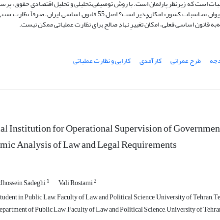
بات است که زیرنظر پارلمان است. با روش توصیفی‌ـ‌تحلیلی و تحلیل اقتصادیِ حقوق، پر
است که آیا تغییر نهاد ناظر، از «سازمان برنامه و بودجه» به «دیوان محاسبات کشور» امکان‏‌پذیر است؟ اصل 55 قانون اساسی ایران، ص
ه قانون اساسی فعلی، امکان تغییرِ نهادِ صالح برای نظارت عملیاتی ممکن نیست.
دجه
طرح عمرانی
کارآمدی
کارایی و نظارت عملیاتی
l Institution for Operational Supervision of Governmen
mic Analysis of Law and Legal Requirements
1
2
hossein Sadeghi
Vali Rostami
udent in Public Law, Faculty of Law and Political Science, University of Tehran, Teh
epartment of Public Law, Faculty of Law and Political Science, University of Tehran