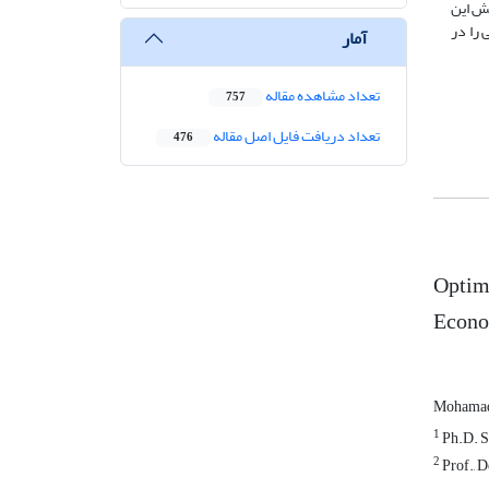
سش این
رفاً نظارت سنتی را در
آمار
تعداد مشاهده مقاله
757
تعداد دریافت فایل اصل مقاله
476
Optima
Econo
Mohamad
1
Ph.D. St
2
Prof., D