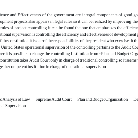
iency and Effectiveness of the government are integral components of good gov
opment projects also appears in legal rules, so it can be realized by improving t
 rules of project controlling, it can be found the one that emphasizes the efficie
tional supervision is controlling the efficiency and effectiveness of development pr
f the constitution, it is one of the responsibilities of the president who exercises it
e United States, operational supervision of the controlling pertains to the Audit Co
er it is possible to change the controlling Institution from "Plan and Budget Org
constitution takes Audit Court only in charge of traditional controlling, so it seems t
e the competent institution in charge of operational supervision.
 Analysis of Law
Supreme Audit Court
Plan and Budget Organization
De
nal Supervision