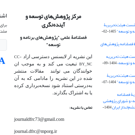
اشت
مرکز پژوهش‌های توسعه و
آینده‌نگری
شست هیئت‌تحریریۀ
برای 
ه و توسعه"
مشتر
1405-02-
فصلنامۀ علمی
"پژوهش‌های برنامه و
 فصلنامه پژوهش‌های
توسعه"
ت هیئت‌ تحریریه
CC-
این نشریه از لایسنس دسترسی ازاد
 و توسعه»
1404-09-
BY_NC
تبعیت می کند و به موجب ان
خوانندگان می توانند مقالات منتشر
ست هیئت‌تحریریۀ
شده در این نشریه را مادامی که به آن‌
ه و توسعه"
1404-07-
به‌درستی استناد شود نسخه‌برداری کرده
یا به اشتراک بگذارند.
ۀ فصلنامه
ه» و شورای پژوهشی
م‌انداز ایران
1404-
تماس با نشریه:
journaldfrc73@gmail.com
journal.dfrc@mporg.ir