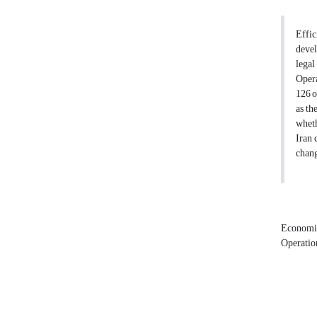
Effic
devel
legal
Opera
126 o
as th
wheth
Iran 
chang
Economic
Operatio