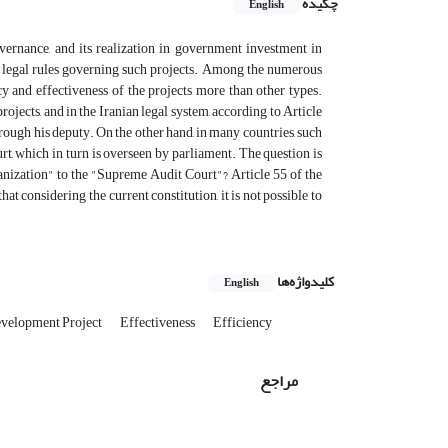
چکیده
English
ernance, and its realization in government investment in
he legal rules governing such projects. Among the numerous
ncy and effectiveness of the projects more than other types.
ojects, and in the Iranian legal system, according to Article
 through his deputy. On the other hand, in many countries, such
urt, which in turn is overseen by parliament. The question is
anization" to the "Supreme Audit Court"? Article 55 of the
hat considering the current constitution, it is not possible to
کلیدواژه‌ها
English
velopment Project
Effectiveness
Efficiency
مراجع