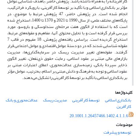
کارآفرینانه را به همراه داشته باشد. پژوهش حاضر، باهدف شناسایی عوامل
مؤثر بر بانکداری اسلامی و با تأکید بر توسعۀ کارآفرینی، با رویکرد فراترکیب،
انجام شده است. در پژوهش حاضر، 47 پژوهش مرتبط با موضوع، در
پایگاه‌های مختلف علمی، از سال 1990 تا 2021 و 1370 تا 1400، استخراج شده
است که با استفاده از الگوی هفت مرحله‌ای سندلوسکی و باروسو، موردِ
بررسی قرار گرفته است و با تحلیل محتوای آنها، مفاهیم و مقوله‌های مرتبط،
استخراج گردیده است. براساس یافته‌های پژوهش، 18 مفهوم در قالب 7
مقوله شناسایی شدند که در دو دستۀ عوامل اقتصادی و عوامل اجتماعی قرار
گرفتند. مقوله‌های تغییر مدیریت ریسک در سرمایه‌گذاری‌ها، مدیریت
بازارهای مالی مبتنی بر عقود اسلامی، رعایت حقوق ذی‌نفعان، تغییر الگوی
ذخایر سپردۀ بانکی، زمینه‌سازی عدالت‌محوری، اعطای اعتبارات مبتنی بر
عقود اسلامی و توجه به فرهنگ و دانش مبتنی بر اسلام، به‌ترتیب، عوامل مؤثر
بر بانکداری اسلامی با تأکید بر توسعۀ کارآفرینی را تشکیل می‌دهند.
کلیدواژه‌ها
بانکداری اسلامی
توسعۀ کارآفرینی
مدیریت ریسک
عدالت‌محوری و بانک
کارآفرین
20.1001.1.26457466.1402.4.1.1.6
موضوعات
توسعه و پیشرفت