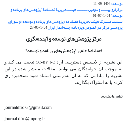
توسعه»
1404-09-11
برگزاری بیست و دومین نشست هیئت‌تحریریۀ فصلنامۀ "پژوهش‌های برنامه و
توسعه"
1404-07-01
نشست مشترک هیئت‌تحریریۀ فصلنامه «پژوهش‌های برنامه و توسعه» و شورای
پژوهشی مرکز در خصوص ویژه‌نامه چشم‌انداز ایران
1404-05-27
مرکز پژوهش‌های توسعه و آینده‌نگری
فصلنامۀ علمی
"پژوهش‌های برنامه و توسعه"
CC-BY_NC
این نشریه از لایسنس دسترسی ازاد
تبعیت می کند و
به موجب ان خوانندگان می توانند مقالات منتشر شده در این
نشریه را مادامی که به آن‌ به‌درستی استناد شود نسخه‌برداری
کرده یا به اشتراک بگذارند.
تماس با نشریه:
journaldfrc73@gmail.com
journal.dfrc@mporg.ir