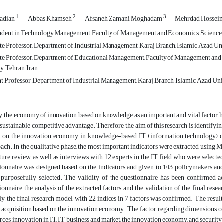
1
2
3
badian
Abbas Khamseh
Afsaneh Zamani Moghadam
Mehrdad Hossein
dent in Technology Management, Faculty of Management and Economics, Science an
e Professor, Department of Industrial Management, Karaj Branch, Islamic Azad Unive
te Professor, Department of Educational Management, Faculty of Management and 
y, Tehran, Iran.
t Professor, Department of Industrial Management, Karaj Branch, Islamic Azad Unive
, the economy of innovation based on knowledge as an important and vital factor, has
 sustainable competitive advantage. Therefore, the aim of this research is identifyin
d on the innovation economy in knowledge-based IT (information technology)
ach. In the qualitative phase, the most important indicators were extracted usin
ature review, as well as interviews with 12 experts in the IT field, who were select
ionnaire was designed based on the indicators and given to 103 policymakers an
purposefully selected. The validity of the questionnaire has been confirmed ac
ionnaire, the analysis of the extracted factors and the validation of the final 
ly, the final research model with 22 indices in 7 factors was confirmed. The result
 acquisition based on the innovation economy. The factor regarding dimensions of t
rces, innovation in IT, IT, business and market, the innovation economy, and security 