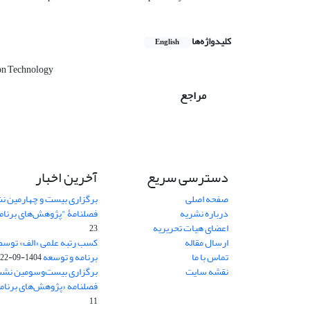
کلیدواژه‌ها
English
on Technology
مراجع
دسترسی سریع
آخرین اخبار
صفحه اصلی
برگزاری بیست و چهارمین ن
درباره نشریه
فصلنامۀ "پژوهش‌های برنام
اعضای هیات تحریریه
23
ارسال مقاله
کسب رتبه علمی «الف» توسط
تماس با ما
برنامه و توسعه
1404-09-22
نقشه سایت
برگزاری بیست‌وسومین نشس
فصلنامه «پژوهش‌های برنامه
11