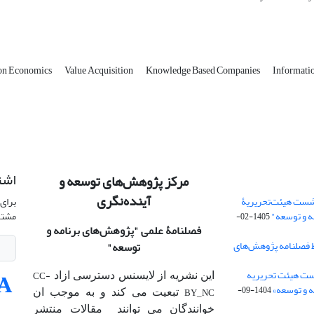
on Economics
Value Acquisition
Knowledge Based Companies
Informati
اشت
مرکز پژوهش‌های توسعه و
آینده‌نگری
شست هیئت‌تحریریۀ
برای 
ه و توسعه"
مشتر
1405-02-
فصلنامۀ علمی
"پژوهش‌های برنامه و
 فصلنامه پژوهش‌های
توسعه"
ت هیئت‌ تحریریه
CC-
این نشریه از لایسنس دسترسی ازاد
 و توسعه»
1404-09-
BY_NC
تبعیت می کند و به موجب ان
خوانندگان می توانند مقالات منتشر