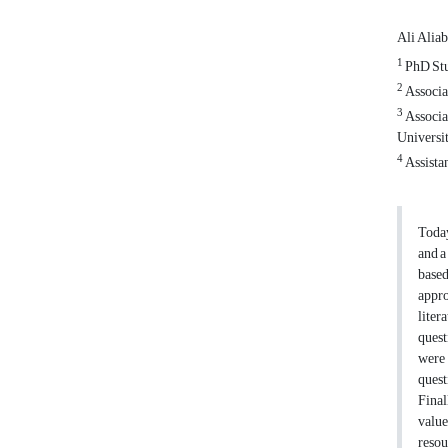
Ali Alia
1
PhD Stu
2
Associat
3
Associa
Universit
4
Assistan
Today
and a
base
appro
liter
quest
were 
quest
Final
value
resou