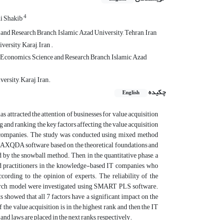
4
i Shakib
d Research Branch, Islamic Azad University, Tehran, Iran
rsity, Karaj, Iran .
Economics, Science and Research Branch, Islamic Azad
rsity, Karaj, Iran.
چکیده
English
 attracted the attention of businesses for value acquisition
g and ranking the key factors affecting the value acquisition
 companies. The study was conducted using mixed method
g MAXQDA software based on the theoretical foundations and
ed by the snowball method. Then, in the quantitative phase, a
d practitioners in the knowledge-based IT companies, who
cording to the opinion of experts. The reliability of the
research model were investigated using SMART PLS software.
s showed that all 7 factors have a significant impact on the
he value acquisition is in the highest rank and then the IT
and laws are placed in the next ranks, respectively.