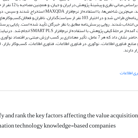
است. روش پژوهش از نوع آمیخته است. ابتدا در بخش کیفی، براساس مبانی نظری 
در حوزۀ فناوری اطلاعات، که به روش گلولۀ برفی انتخاب شدند، مهم‌‏ترین شاخص‏‌ها، با استفاده از نرم‏‌افزار MAXQDA 
کمی، براساس شاخص‌‏های به‌دست‌آمده از بخش کیفی، پرسش‌نامه‌‏ای طراحی شد و در اختیار 103 نفر از سیاست‏‌گذاران، ناظران و فعالان ک
انتخاب شدند. روایی پرسش‌نامه‌ مطابق با نظر خبرگان تأیید شده است. پایایی پرسش‌
تحلیل عامل‏‌های استخراج شده و نیز اعتبارسنجی مدل به‌دست آمده از مرحلۀ کیفی پژوهش، با استفاده از نرم‌اف
نهایی پژوهش با 22 مؤلفه در 7 عامل تأیید شد. نتایج پژوهش حاضر نشان داد که هر 7 عامل، تأثیر معناداری بر کسب ارزش مبتنی بر اقتصاد 
نابع فناوری اطلاعات، نوآوری در فناوری اطلاعات، فناوری اطلاعات، کسب‌وکار بازار، 
ار دارند.
ری اطلاعات
fy and rank the key factors affecting the value acquisiti
mation technology knowledge-based companies