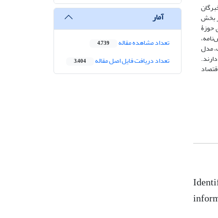
و پیشینۀ پژوهش در ایران و جهان، و همچنین مصاحبه با 12 نفر از خبرگان
آمار
استخراج شدند و سپس، در بخش
سب‌وکار‏های حوزۀ
نامه،
تعداد مشاهده مقاله
4,739
زار SMART PLS انجام شد. درنهایت، مدل
نوآوری دارند.
تعداد دریافت فایل اصل مقاله
3,404
اقتصاد
Identi
infor