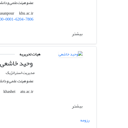
عضو هیئت‌علمی و دانشی
khu.ac.ir
sasanpour
00-0001-6204-7806
بیشتر
هیات تحریریه
وحید خاشعی
مدیریت استراتژیک
عضو هیئت علمی و دانشی
atu.ac.ir
khashei
بیشتر
رزومه