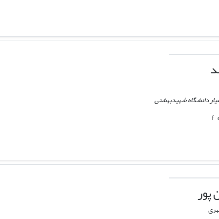
د
یار دانشگاه شهیدبهشتی
 پور
هری