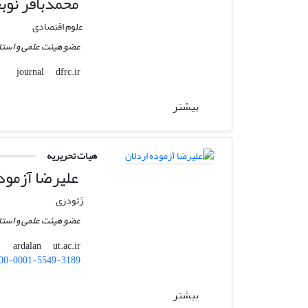
محمدباقر نوب
علوم اقتصادی
عضو هیئت علمی و استا
dfrc.ir
journal
بیشتر
هیات تحریریه
علیرضا آزموده
ژئودزی
عضو هیئت علمی و استاد
ut.ac.ir
ardalan
00-0001-5549-3189
بیشتر