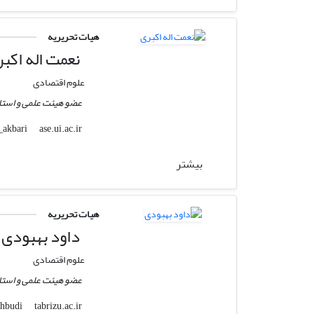
هیات تحریریه
نعمت اله اکب
علوم اقتصادی
عضو هیئت علمی و استا
ase.ui.ac.ir
n_akbari
بیشتر
هیات تحریریه
داود بهبودی
علوم اقتصادی
عضو هیئت علمی و استاد
tabrizu.ac.ir
dbehbudi