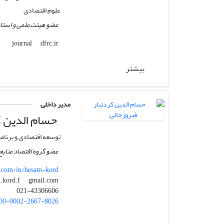
علوم اقتصادی
عضو هیئت‌علمی و استاد
dfrc.ir
journal
بیشتر
مدیر داخلی
حسام الدین ک
توسعه اقتصادی و برنامه
عضو گروه اقتصاد منابع
.com/in/hesam-kord
gmail.com
hesam.kord.f
021-43306606
00-0002-2667-8026