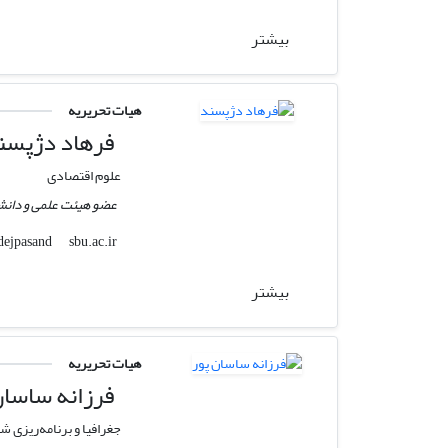
بیشتر
هیات تحریریه
فرهاد دژپسن
علوم اقتصادی
عضو هیئت علمی و دانش
sbu.ac.ir
f_dejpasand
بیشتر
هیات تحریریه
فرزانه ساسان
جغرافیا و برنامه‌ریزی ش