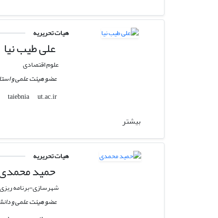
هیات تحریریه
علی طیب نیا
علوم اقتصادی
عضو هیئت علمی و استاد
ut.ac.ir
taiebnia
بیشتر
هیات تحریریه
حمید محمدی
شهرسازی-برنامه ریزی
عضو هیئت علمی و دانش