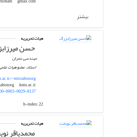
gmail.com
hamidmoham
بیشتر
هیات تحریریه
حسن میرزابز
مهندسی عمران
استاد، عضو ھیات علمی
tu.ac.ir/~mirzabozorg
kntu.ac.ir
mirzabozorg
00-0003-0029-8137
h-index:
22
هیات تحریریه
محمدباقر نوب