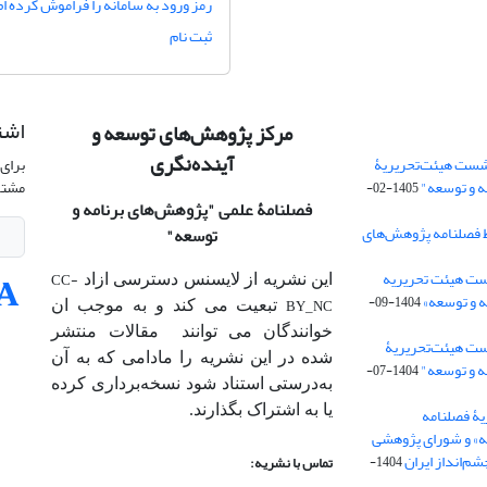
رمز ورود به سامانه را فراموش کرده ام
ثبت نام
اشت
مرکز پژوهش‌های توسعه و
آینده‌نگری
شست هیئت‌تحریریۀ
برای 
ه و توسعه"
مشتر
1405-02-
فصلنامۀ علمی
"پژوهش‌های برنامه و
 فصلنامه پژوهش‌های
توسعه"
ت هیئت‌ تحریریه
CC-
این نشریه از لایسنس دسترسی ازاد
 و توسعه»
1404-09-
BY_NC
تبعیت می کند و به موجب ان
خوانندگان می توانند مقالات منتشر
ست هیئت‌تحریریۀ
شده در این نشریه را مادامی که به آن‌
ه و توسعه"
1404-07-
به‌درستی استناد شود نسخه‌برداری کرده
یا به اشتراک بگذارند.
ۀ فصلنامه
ه» و شورای پژوهشی
م‌انداز ایران
1404-
تماس با نشریه: