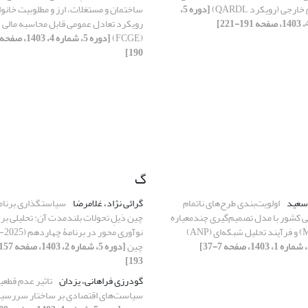
رجی (رویکرد QARDL)
[دوره 5،
ساختمان و مستغلات، ارز و مطلوبیت خانوا
رویکرد تعادل عمومی قابل محاسبه مالی
(FCGE)
190]
گ
 سعید
اولویت‌بندی طرح‌های ناتمام
گرائی‏ نژاد، غلامرضا
سیاست‏گذاری برنامه
ی کشور با مدل تصمیم‌گیری چندمعیاره
چین ذیلِ تحولات بلندمدت آن: تحلیلی بر
چین
193]
گودرزی فراهانی، یزدان
تاثیر عدم قطع
سیاست‌های اقتصادی بر ساختار سررسی