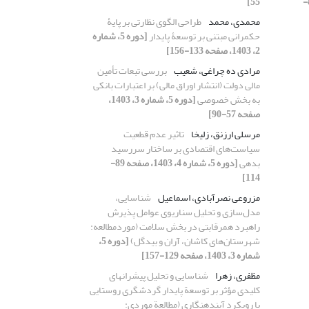
[دوره 5، شماره 4، 1403، صفحه 89-
55]
محمدی، محمد
طراحی الگوی نظارتی بر پایۀ
حکمرانی مبتنی بر توسعۀ پایدار
[دوره 5، شماره
2، 1403، صفحه 133-156]
مرادی ده چراغی، شعیب
بررسی تبعات تأمین
مالی دولت (انتشار اوراق مالی) بر اعتبارات بانکی
به بخش خصوصی
[دوره 5، شماره 3، 1403،
صفحه 57-90]
مرسلی ارزنق، زلیخا
تاثیر عدم قطعیت
سیاست‌های اقتصادی بر ساختار سررسید
بدهی
[دوره 5، شماره 4، 1403، صفحه 89-
114]
مزروعی نصرآبادی، اسماعیل
شناسایی،
مدل‌سازی و تحلیل سناریوی‌ عوامل پذیرش
راهبرد همرقابتی در بخش سلامت (موردمطالعه:
شهرستان‌های کاشان، آران و بیدگل)
[دوره 5،
شماره 3، 1403، صفحه 129-157]
مظفری، زهرا
شناسایی و تحلیل پیشران‏های
کلیدی مؤثر بر توسعة پایدار گردشگری روستایی
با رویکرد آینده‏نگاری (مطالعة موردی: