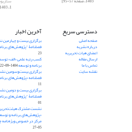
1403، صفحه 57-95]
سناریوه
1، 1403، صفحه 115-147]
دسترسی سریع
آخرین اخبار
صفحه اصلی
برگزاری بیست و چهارمین ن
درباره نشریه
فصلنامۀ "پژوهش‌های برنام
اعضای هیات تحریریه
23
ارسال مقاله
کسب رتبه علمی «الف» توسط
تماس با ما
برنامه و توسعه
1404-09-22
نقشه سایت
برگزاری بیست‌وسومین نشس
فصلنامه «پژوهش‌های برنامه
11
برگزاری بیست و دومین نش
فصلنامۀ "پژوهش‌های برنام
01
نشست مشترک هیئت‌تحریری
«پژوهش‌های برنامه و توسع
مرکز در خصوص ویژه‌نامه چش
05-27