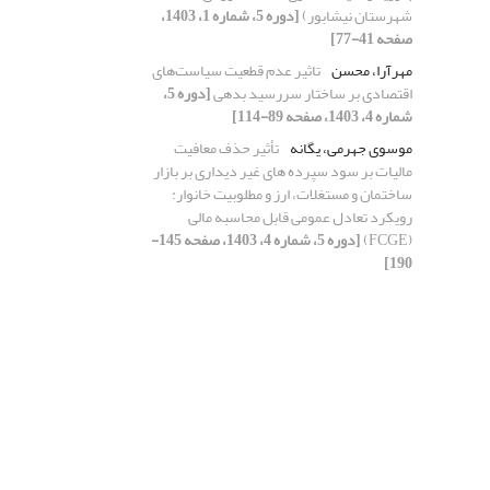
شهرستان نیشابور)
[دوره 5، شماره 1، 1403،
صفحه 41-77]
مهرآرا، محسن
تاثیر عدم قطعیت سیاست‌های
اقتصادی بر ساختار سررسید بدهی
[دوره 5،
شماره 4، 1403، صفحه 89-114]
موسوی جهرمی، یگانه
تأثیر حذف معافیت
مالیات بر سود سپرده های غیر دیداری بر بازار
ساختمان و مستغلات، ارز و مطلوبیت خانوار:
رویکرد تعادل عمومی قابل محاسبه مالی
(FCGE)
[دوره 5، شماره 4، 1403، صفحه 145-
190]