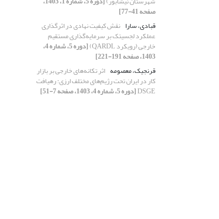
شهرستان نیشابور)
[دوره 5، شماره 1، 1403،
صفحه 41-77]
قبادی، سارا
نقش کیفیت نهادی در اثرگذاری
عملکرد لجسیتک بر سرمایه‌گذاری مستقیم
خارجی (رویکرد QARDL)
[دوره 5، شماره 4،
1403، صفحه 191-221]
قرنجیک، معصومه
اثر تکانه‌های خارجی بر بازار
کار در ایران تحت رژیم‌های مختلف ارزی: رهیافت
DSGE
[دوره 5، شماره 4، 1403، صفحه 7-51]