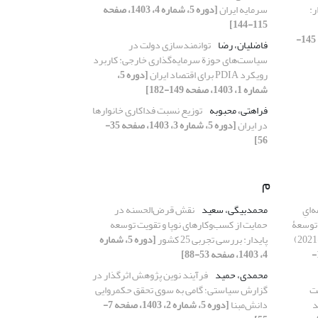
ر:
سرمایه ایران
[دوره 5، شماره 4، 1403، صفحه
115-144]
[دوره 5، شماره 4، 1403، صفحه 145-
فاضلیان، رضا
توانمندسازی دولت در
سیاست‏‌های حوزة سرمایه‏‌گذاری خارجی: کاربرد
رویکرد PDIA برای اقتصاد ایران
[دوره 5،
شماره 1، 1403، صفحه 149-182]
فراهتی، محبوبه
توزیع نسبت فداکاری خانوارها
در ایران
[دوره 5، شماره 3، 1403، صفحه 35-
56]
م
‌ایِ
محمدبیگی، سعید
نقش قرض‌الحسنه در
 توسعۀ
حمایت از کسب‌وکارهای نوپا و تقویت توسعه
نوآوری محور در برنامۀ چهاردهم (2025-2021)
پایدار: بررسی تجربی 25 کشور
[دوره 5، شماره
[دوره 5، شماره 2، 1403، صفحه 157-
4، 1403، صفحه 53-88]
محمدی، حمید
فرآیند نوین پژوهش اثرگذار در
یت
گزارش سیاستی؛ گامی به ‏سوی تحقق حکمروایی
د
دانش‌مبنا
[دوره 5، شماره 2، 1403، صفحه 7-