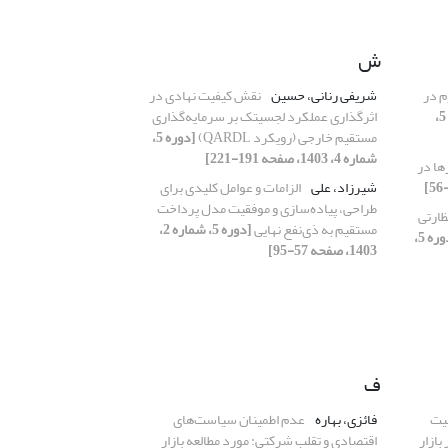
ش
م در
شریفی رنانی، حسین
نقش کیفیت نهادی در
[دوره 5،
اثرگذاری عملکرد لجسیتک بر سرمایه‌گذاری
مستقیم خارجی (رویکرد QARDL)
[دوره 5،
شماره 4، 1403، صفحه 191-221]
ها در
شیرزاد، علی
الزامات و عوامل کلیدی برای
طراحی، پیاده‌سازی و موفقیت مدل پرداخت
ظارتی
مستقیم به ذی‌نفع نهایی
[دوره 5، شماره 2،
[دوره 5،
1403، صفحه 57-95]
ف
فیت
فائزی، بهاره
عدم اطمینان سیاست‌های
بازار
اقتصادی و تقلب شرکتی: مورد مطالعه بازار