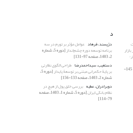
د
ت
دژپسند، فرهاد
عوامل مؤثر بر تورم در سه
بازار
برنامه توسعه دوره چشم‌انداز
[دوره 5، شماره
ر:
2، 1403، صفحه 97-131]
دستغیب، سیداحمدرضا
طراحی الگوی نظارتی
[دوره 5، شماره 4، 1403، صفحه 145-
بر پایۀ حکمرانی مبتنی بر توسعۀ پایدار
[دوره 5،
شماره 2، 1403، صفحه 133-156]
دوبرادران، عطیه
بررسی خلق پول از هیچ در
نظام بانکی ایران
[دوره 5، شماره 1، 1403، صفحه
79-114]