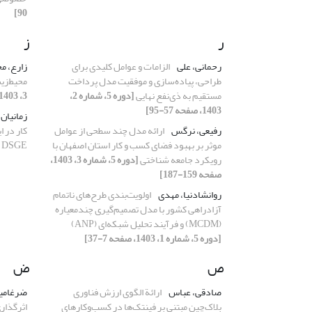
90]
ر
ز
رحمانی، علی
الزامات و عوامل کلیدی برای
زارع، 
طراحی، پیاده‌سازی و موفقیت مدل پرداخت
محیط‌زی
مستقیم به ذی‌نفع نهایی
[دوره 5، شماره 2،
3، 1403، صفحه 91-128]
1403، صفحه 57-95]
زمانیان،
رفیعی، نرگس
ارائه مدل چند سطحی از عوامل
کار در ا
موثر بر بهبود فضای کسب و کار استان اصفهان با
DSGE
رویکرد جامعه شناختی
[دوره 5، شماره 3، 1403،
صفحه 159-187]
روانشادنیا، مهدی
اولویت‌بندی طرح‌های ناتمام
آزادراهی کشور با مدل تصمیم‌گیری چندمعیاره
(MCDM) و فرآیند تحلیل شبکه‌ای (ANP)
[دوره 5، شماره 1، 1403، صفحه 7-37]
ص
ض
صادقی، عباس
ارائة الگوی ارزش فناوری
ضرغامیا
بلاک‏‌چین مبتنی بر فین‏تک‌ها در کسب‌وکارهای
اثرگذار