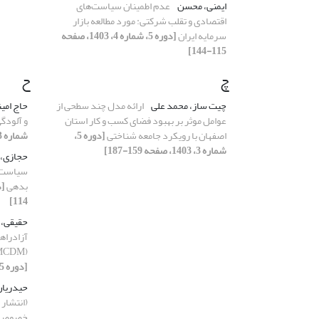
ایمنی، محسن
عدم اطمینان سیاست‌های
اقتصادی و تقلب شرکتی: مورد مطالعه بازار
سرمایه ایران
[دوره 5، شماره 4، 1403، صفحه
115-144]
چ
ح
چیت ساز، محمد علی
ارائه مدل چند سطحی از
حاج امی
عوامل موثر بر بهبود فضای کسب و کار استان
و آلودگ
اصفهان با رویکرد جامعه شناختی
[دوره 5،
شماره 3، 1403، صفحه 91-128]
شماره 3، 1403، صفحه 159-187]
حجازی،
سیاست‌ه
بدهی
114]
حقیقی،
آزادراه
(MCDM) و فرآیند تحلیل شبکه‌ای (ANP)
[دوره 5، شماره 1، 1403، صفحه 7-37]
حیدریان
(انتشار 
خصوصی