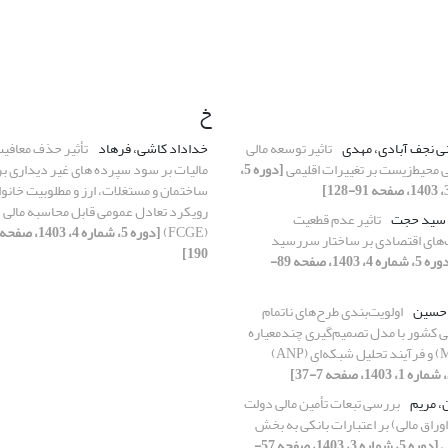
خ
نی نجف آبادی، مهدی
تاثیر توسعه مالی
خداداد کاشی، فرهاد
تأثیر حذف معافی
ی محیط‌زیست بر تغییرات اقلیمی
[دوره 5،
مالیات بر سود سپرده های غیر دیداری بر 
ساختمان و مستغلات، ارز و مطلوبیت خانوا
رویکرد تعادل عمومی قابل محاسبه مالی
 سید حجت
تاثیر عدم قطعیت
(FCGE)
ای اقتصادی بر ساختار سررسید
190]
[دوره 5، شماره 4، 1403، صفحه 89-
 حسین
اولویت‌بندی طرح‌های ناتمام
ی کشور با مدل تصمیم‌گیری چندمعیاره
، مریم
بررسی تبعات تأمین مالی دولت
اوراق مالی) بر اعتبارات بانکی به بخش
[دوره 5، شماره 3، 1403، صفحه 57-