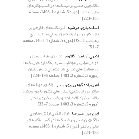
بلاک‏‌چین مبتنی بر فین‏تک‌ها در کسب‌وکارهای
مالی و بانکی
[دوره 5، شماره 1، 1403، صفحه
183-223]
اسفندیاری، مرضیه
اثر تکانه‌های خارجی بر
بازار کار در ایران تحت رژیم‌های مختلف ارزی:
رهیافت DSGE
[دوره 5، شماره 4، 1403، صفحه
7-51]
اکبری آرباطان، گلثوم
تدوین و طراحی مدل
عوامل مؤثر بر موفقیت سرمایه‌گذاری فین‌تک‌ها
در فعالیت‌های تجاری شرکت‌های دانش‏ بنیان
[دوره 5، شماره 2، 1403، صفحه 196-224]
امین زاده گوهرریزی، بهناز
واکاوی مؤلفه‌‏های
مؤثر در رتبه‌بندی استان‌های کشور با دو رویکرد
رقابت‌پذیری اقتصادی و رقابت‌‏پذیری پایدار
[دوره 5، شماره 3، 1403، صفحه 7-33]
ایرج پور، علیرضا
ارائة الگوی ارزش فناوری
بلاک‏‌چین مبتنی بر فین‏تک‌ها در کسب‌وکارهای
مالی و بانکی
[دوره 5، شماره 1، 1403، صفحه
183-223]