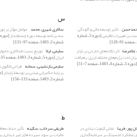
س
محمدحسن
تاثیر توسعه مالی و آلودگی
سالاری شهری، محمد
عوامل مؤثر بر تور
ست بر تغییرات اقلیمی
[دوره 5، شماره
سه برنامه توسعه دوره چشم‌انداز
شماره 2، 1403، صفحه 97-131]
 غلامرضا
اثر تکانه‌های خارجی بر بازار
سلیمی، لیلا
توزیع نسبت فداکاری خانوار
یران تحت رژیم‌های مختلف ارزی: رهیافت
ایران
[دوره 5، شماره 3، 1403، صفحه 35-56]
[دوره 5، شماره 4، 1403، صفحه 7-51]
سلیمی بازنشینی، سمانه
طراحی الگوی ن
بر پایۀ حکمرانی مبتنی بر توسعۀ پایدار
شماره 2، 1403، صفحه 133-156]
ط
ن پور، فریبا
نقش کیفیت نهادی در
طریقی سرخاب، سکینه
تأثیر حذف معا
ی عملکرد لجسیتک بر سرمایه‌گذاری
مالیات بر سود سپرده های غیر دیداری بر 