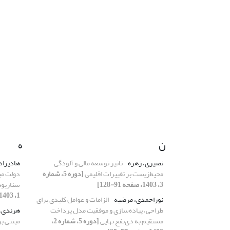
ن
ه
نصیری، زهره
تاثیر توسعه مالی و آلودگی
هادیزاد
محیط‌زیست بر تغییرات اقلیمی
[دوره 5، شماره
دولت مب
3، 1403، صفحه 91-128]
سناریوه
1، 1403، صفحه 115-147]
نوراحمدی، مرضیه
الزامات و عوامل کلیدی برای
طراحی، پیاده‌سازی و موفقیت مدل پرداخت
هرندی، 
مستقیم به ذی‌نفع نهایی
[دوره 5، شماره 2،
مبتنی ب