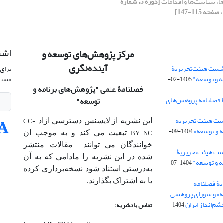
ا، سیاست‏‌ها و اقدامات
[دوره 5، شماره
اشت
مرکز پژوهش‌های توسعه و
آینده‌نگری
شست هیئت‌تحریریۀ
برای 
ه و توسعه"
مشتر
1405-02-
فصلنامۀ علمی
"پژوهش‌های برنامه و
 فصلنامه پژوهش‌های
توسعه"
ت هیئت‌ تحریریه
CC-
این نشریه از لایسنس دسترسی ازاد
 و توسعه»
1404-09-
BY_NC
تبعیت می کند و به موجب ان
خوانندگان می توانند مقالات منتشر
ست هیئت‌تحریریۀ
شده در این نشریه را مادامی که به آن‌
ه و توسعه"
1404-07-
به‌درستی استناد شود نسخه‌برداری کرده
یا به اشتراک بگذارند.
ۀ فصلنامه
ه» و شورای پژوهشی
م‌انداز ایران
1404-
تماس با نشریه: