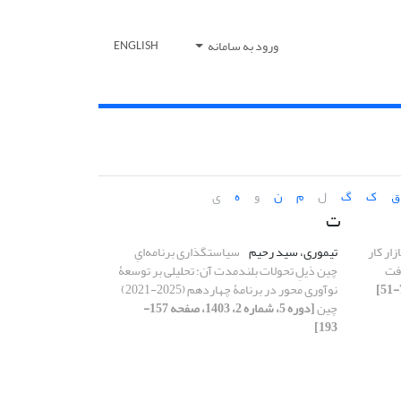
ورود به سامانه
ENGLISH
ق
ک
گ
ل
م
ن
و
ه
ی
ت
زار کار
تیموری، سید رحیم
سیاست‏گذاری برنامه‌ایِ
افت
چین ذیلِ تحولات بلندمدت آن: تحلیلی بر توسعۀ
نوآوری محور در برنامۀ چهاردهم (2025-2021)
چین
[دوره 5، شماره 2، 1403، صفحه 157-
193]