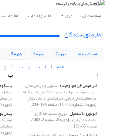
صفحه اصلی
مرور
اخبار و اعلانات
اطلاعات نشر
نمایه نویسندگان
همه دوره ها
دوره 7
دوره 6
دوره 5
همه
آ
ا
ب
پ
ت
ث
ج
ا
ب
ابراهیمی خراجو، وحیده
تدوین و طراحی مدل
باشکوه 
عوامل مؤثر بر موفقیت سرمایه‌گذاری فین‌تک‌ها
عوامل م
در فعالیت‌های تجاری شرکت‌های دانش‏ بنیان
در فعال
[دوره 5، شماره 2، 1403، صفحه 196-224]
[دوره 5، شماره 2، 1403، صفحه 196-224]
ابونوری، اسمعیل
توزیع نسبت فداکاری
بهمن پو
خانوارها در ایران
[دوره 5، شماره 3، 1403،
مؤثر در 
صفحه 35-56]
رقابت‌پذ
[دوره 5، شماره 3، 1403، صفحه 7-33]
احتشام راثی، رضا
ارائة الگوی ارزش فناوری