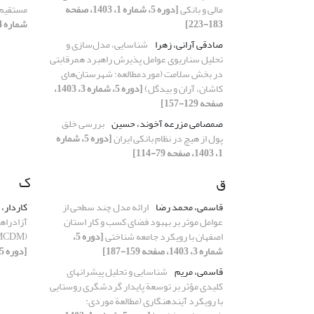
مالی و بانکی
[دوره 5، شماره 1، 1403، صفحه
مستقیم خا
183-223]
شماره 4، 1403، صفحه 191-221]
صادقی آرانی، زهرا
شناسایی، مدل‌سازی و
تحلیل سناریوی‌ عوامل پذیرش راهبرد همرقابتی
در بخش سلامت (موردمطالعه: شهرستان‌های
کاشان، آران و بیدگل)
[دوره 5، شماره 3، 1403،
صفحه 129-157]
صمصامی مزرعه آخوند، حسین
بررسی خلق
پول از هیچ در نظام بانکی ایران
[دوره 5، شماره
1، 1403، صفحه 79-114]
ق
ک
قاسمی، محمد رضا
ارائه مدل چند سطحی از
کاردار،
عوامل موثر بر بهبود فضای کسب و کار استان
آزادراه
اصفهان با رویکرد جامعه شناختی
[دوره 5،
(MCDM) و فرآیند تحلیل شبکه‌ای (ANP)
شماره 3، 1403، صفحه 159-187]
[دوره 5، شماره 1، 1403، صفحه 7-37]
قاسمی، مریم
شناسایی و تحلیل پیشران‏های
کلیدی مؤثر بر توسعة پایدار گردشگری روستایی
با رویکرد آینده‏نگاری (مطالعة موردی: