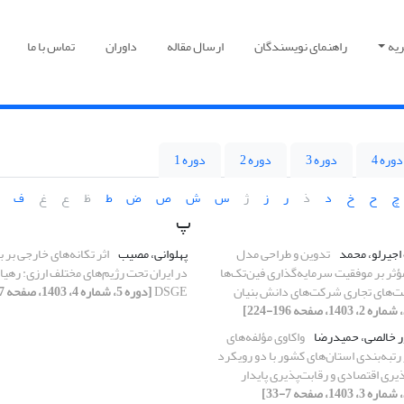
یه
راهنمای نویسندگان
ارسال مقاله
داوران
تماس با ما
دوره 4
دوره 3
دوره 2
دوره 1
چ
ح
خ
د
ذ
ر
ز
ژ
س
ش
ص
ض
ط
ظ
ع
غ
ف
پ
اجیرلو، محمد
تدوین و طراحی مدل
پهلوانی، مصیب
اثر تکانه‌های خارجی بر با
ؤثر بر موفقیت سرمایه‌گذاری فین‌تک‌ها
در ایران تحت رژیم‌های مختلف ارزی: رهی
یت‌های تجاری شرکت‌های دانش‏ بنیان
DSGE
[دوره 5، شماره 4، 1403، صفحه 7-51]
ر خالصی، حمیدرضا
واکاوی مؤلفه‌‏های
رتبه‌بندی استان‌های کشور با دو رویکرد
یری اقتصادی و رقابت‌‏پذیری پایدار