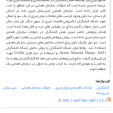
عرصه جدیدی شده است که تحولات سازمان فضایی در این مناطق را تحت
تأثیر قرار داده است. سازمان فضایی شهرستان مرزی بانه در استان
کردستان، به دلیل وجود فرصت­ های تعاملات میان­ مرزی از یک سو و اعمال
نفوذ شبکه کنشگران حکمروایی اقتصاد مرزی از سوی دیگر، طی چند سال
اخیر دچار تحولات گسترده ­ای در مقیاس­ های خرد و کلان فضا شده است.
هدف پژوهش حاضر تبیین نقش کنشگران در تحولات سازمان فضایی
شهرستان مرزی بانه است. روش پژوهش کیفی و مبتنی بر راهبرد موردکاوی
است. دو دور تکنیک دلفی برای انتخاب شاخص ­های سنجش سازمان فضایی
استفاده شد. روابط میان شبکه کنشگران با روش تحلیل شبکه کنشگران
(Actors Network Theory: ANT) و استفاده از نرم افزار UciNet مورد
ارزیابی قرار گرفت. نتایج این پژوهش نشان می­ دهد که کنشگران می­ توانند بنا
به قدرت و نفوذی که دارند، به کرات منجر به تحول در سازمان فضایی یک
منطقه شوند.
کلیدواژه‌ها
کنشگران
مبادلات اقتصادی میان مرزی
تحولات سازمان فضایی
شهرستان
مرزی بانه
20.1001.1.26457466.1400.2.3.6.1