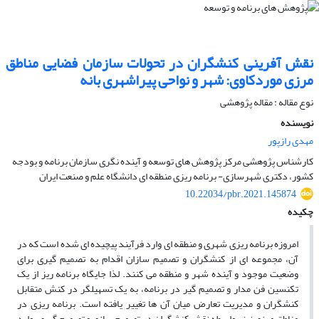
نقش آفرینی کنشگران در تحولات سازمان فضایی مناطق
مرزی موردکاوی: شهر و نواحی پیراشهری بانه
نوع مقاله : مقاله پژوهشی
نویسنده
مهدی رازپور
کارشناس پژوهشی مرکز پژوهش های توسعه و آینده نگری سازمان برنامه و بودجه
کشور، دکتری شهرسازی- برنامه ریزی منطقه ای دانشگاه علم و صنعت ایران
10.22034/pbr.2021.145874
چکیده
امروزه برنامه ­ریزی شهری و منطقه­ ای وارد فرآیند پیچیده ­ای شده است که در
آن، مجموعه ­ای از کنشگران و تصمیم ­سازان اقدام به تصمیم ­گیری برای
وضعیت موجود و آینده شهر و منطقه می کنند. لذا جایگاه برنامه­ ریز از یک
تکنسین فن­ مدار و تصمیم ­گیر در برنامه، به یک تسهیل­گر در کنش متقابل
کنشگران و مدیریت تعارض میان آن ها تغییر یافته است. برنامه ­ریزی در
مناطق مرزی نیز بواسطه نقش کنشگران در تصمیم ­سازی و تصمیم­ گیری، وارد