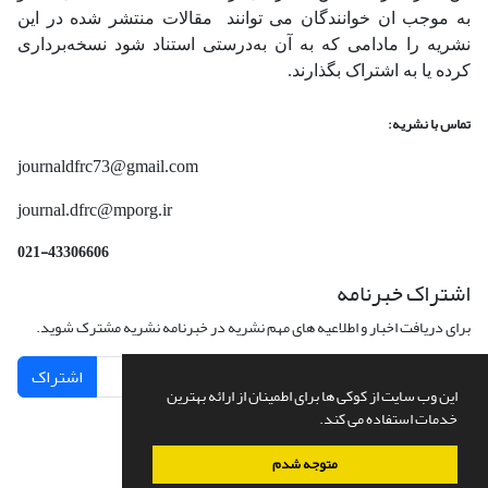
به موجب ان خوانندگان می توانند مقالات منتشر شده در این
نشریه را مادامی که به آن‌ به‌درستی استناد شود نسخه‌برداری
کرده یا به اشتراک بگذارند.
تماس با نشریه:
journaldfrc73@gmail.com
journal.dfrc@mporg.ir
021-43306606
اشتراک خبرنامه
برای دریافت اخبار و اطلاعیه های مهم نشریه در خبرنامه نشریه مشترک شوید.
اشتراک
این وب سایت از کوکی ها برای اطمینان از ارائه بهترین
خدمات استفاده می کند.
متوجه شدم
سامانه مدیریت نشریات علمی.
طراحی و پیاده سازی از
سیناوب