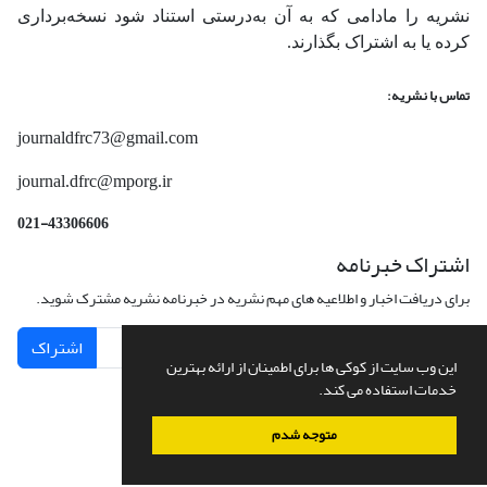
نشریه را مادامی که به آن‌ به‌درستی استناد شود نسخه‌برداری
کرده یا به اشتراک بگذارند.
تماس با نشریه:
journaldfrc73@gmail.com
journal.dfrc@mporg.ir
021-43306606
اشتراک خبرنامه
برای دریافت اخبار و اطلاعیه های مهم نشریه در خبرنامه نشریه مشترک شوید.
اشتراک
این وب سایت از کوکی ها برای اطمینان از ارائه بهترین
خدمات استفاده می کند.
متوجه شدم
سامانه مدیریت نشریات علمی.
طراحی و پیاده سازی از
سیناوب