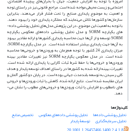
امروزه با توجه به افزایش جمعیت، جهان با بحران­‌های پیچیده اقتصادی،
اجتماعی و زیست محیطی مواجه شده است. مراجع قانونی نیز در راستای توجه
و اهمیت به موضوع پایداری صنایع را تحت فشار قرار می­‌دهند، بنابراین
سازمان­‌ها و کشورها تلاش می‌­نمایند که عملکرد پایداری خود را بهبود دهند.
با توجه به اهمیت این موضوع، در این پژوهش مدل­‌های تحلیل پوششی داده‌­
های یکپارچه SORM و مدل تحلیل پوششی داده­‌های معکوس یکپارچه
SORM توسعه و از آن‌­ها جهت محاسبه پایداری کشورها و ارائه مقادیر بهبود
به آن­‌ها جهت پایداری بیشتر استفاده شده است. در مدل یکپارچه SORM،
میزان پایداری 24 کشور با توجه هم‌زمان به ورودی­‌ها و خروجی­‌ها محاسبه
شده است. در مدل معکوس یکپارچه SORM نیز تغییرات مقادیر بهینه
ورودی­‌ها و خروجی­‌ها با حفظ شرط ثبات کارایی یا پایداری ارائه شده است.
تغییرات بهینه ارائه شده به کشورها در راستای اهداف توسعه پایدار و هدف
کلی رسیدن به توسعه بلندمدت جهانی بوده است. در پایان دو کشور آلمان و
ایران مقایسه شده است. نتایج ارائه شده، کاهش یا ثبات ورودی‌ها و خروجی­‌
های نامطلوب و افزایش یا ثبات ورودی­‌ها و خروجی­‌های مطلوب را نشان می‌­
دهد.
کلیدواژه‌ها
تحلیل پوششی داده‌ها
تحلیل پوششی داده‌های معکوس
تخصیص منابع
تحلیل سرمایه‌گذاری
توسعۀ پایدار
20.1001.1.26457466.1400.2.4.1.8