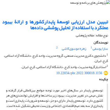
تبیین مدل ارزیابی توسعۀ پایدارکشورها و ارائۀ بهبود
عملکرد با استفاده از تحلیل پوششی داده‌ها
نوع مقاله : مقاله پژوهشی
نویسندگان
2
1
سارا یوسفی
زهره موسوی‌کاشی
1
دانشجوی دکتری مدیریت صنعتی، گروه مدیریت، واحد کرج، دانشگاه آزاد اسلامی،
کرج، ایران.
2
استادیارگروه مدیریت، واحد کرج، دانشگاه آزاد اسلامی، کرج، ایران.
10.22034/pbr.2022.300018.1156
چکیده
توسعه‌­ی پایدار در سال­‌های اخیر مورد توجه جوامع بین‌­المللی قرار گرفته و
نقش مهمی در تغییر مدیریت، بهبود زیرساخت­‌ها و افزایش توانمندی‌­های هر
کشوری دارد. توسعه­‌ی پایدار دارای دو جزء توسعه و ضروریات پایداری است و
پایداری از سه بعد مهم اقتصادی، اجتماعی و زیست محیطی تشکیل شده است.