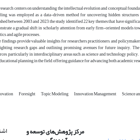
research centers on understanding the intellectual evolution and conceptual foundati
ing was employed as a data-driven method for uncovering hidden structures wi
shed between 2003 and 2023, the study identified 22 key themes that have significa
strate a gradual shift in scholarly attention from early firm-oriented models to
tics, and agile processes.
 findings provide valuable insights for researchers, practitioners, and policymake
ighting research gaps and outlining promising avenues for future inquiry. The
rces, particularly in interdisciplinary areas such as science and technology policy
ducational planning in the field, offering guidance for advancing both academic res
ovation
Foresight
Topic Modeling
Innovation Management
Science a
اشت
مرکز پژوهش‌های توسعه و