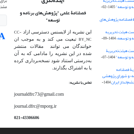
آینده‌نگری
شست هیئت‌تحریریۀ
برای 
ه و توسعه"
مشتر
1405-02-
فصلنامۀ علمی
"پژوهش‌های برنامه و
 فصلنامه پژوهش‌های
توسعه"
ت هیئت‌ تحریریه
CC-
این نشریه از لایسنس دسترسی ازاد
 و توسعه»
1404-09-
BY_NC
تبعیت می کند و به موجب ان
خوانندگان می توانند مقالات منتشر
ست هیئت‌تحریریۀ
شده در این نشریه را مادامی که به آن‌
ه و توسعه"
1404-07-
به‌درستی استناد شود نسخه‌برداری کرده
یا به اشتراک بگذارند.
ۀ فصلنامه
ه» و شورای پژوهشی
م‌انداز ایران
1404-
تماس با نشریه:
journaldfrc73@gmail.com
journal.dfrc@mporg.ir
021-43306606