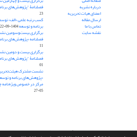
صفحه اصلی
برگزاری بیست و چهارمین ن
درباره نشریه
فصلنامۀ "پژوهش‌های برنام
اعضای هیات تحریریه
23
ارسال مقاله
کسب رتبه علمی «الف» توسط
تماس با ما
برنامه و توسعه
1404-09-22
نقشه سایت
برگزاری بیست‌وسومین نشس
فصلنامه «پژوهش‌های برنامه
11
برگزاری بیست و دومین نش
فصلنامۀ "پژوهش‌های برنام
01
نشست مشترک هیئت‌تحریری
«پژوهش‌های برنامه و توسع
مرکز در خصوص ویژه‌نامه چش
05-27
سامانه مدیریت نشریات علمی.
طراحی و پیاده سازی از
سیناوب