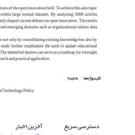
ons of the open innovation field. To achieve this aim, topic
thin large textual datasets. By analyzing 3,000 articles
ntly shaped current debates on open innovation. The results
ward emerging domains such as organizational culture, data
rs, not only by consolidating existing knowledge but also by
 study further emphasizes the need to update educational
. The identified themes can serve as a roadmap for foresight
earch and practical application.
کلیدواژه‌ها
English
nd Technology Policy
دسترسی سریع
آخرین اخبار