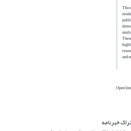
This 
model
publi
demon
analy
These
highl
resou
and e
Open Inn
راک خبرنامه