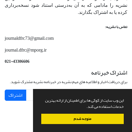
نشریه را مادامی که به آن‌ به‌درستی استناد شود نسخه‌برداری
کرده یا به اشتراک بگذارند.
تماس با نشریه:
journaldfrc73@gmail.com
journal.dfrc@mporg.ir
021-43306606
اشتراک خبرنامه
برای دریافت اخبار و اطلاعیه های مهم نشریه در خبرنامه نشریه مشترک شوید.
اشتراک
این وب سایت از کوکی ها برای اطمینان از ارائه بهترین
خدمات استفاده می کند.
متوجه شدم
سامانه مدیریت نشریات علمی.
طراحی و پیاده سازی از
سیناوب