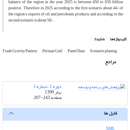
balance of the region in the year 2025 is between 450 to 650 billion
positive. Therefore, in 2025, according to the first scenario, about 44% of
the region's exports of oil and petroleum products, and according to the
second scenario, is about 58%.
کلیدواژه‌ها
English
Trade Gravity Pattern
Persian Gulf
Panel Data
Scenario planing
مراجع
دوره 1، شماره 1
بهار 1399
صفحه
207-243
فایل ها
XML