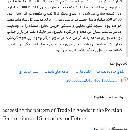
تجارت کمتر بوده است. بر اساس نتایج شبیه سازی الگو تا افق 1404 در
سناریوهای مختلف حجم تجارت منطقه خلیج فارس بین 1500 تا 1900 میلیارد
دلار شبیه سازی می شود. از سوی دیگر تراز تجاری منطقه در این سال بین
450 تا 650 میلیارد دلار مثبت می باشد و بین 44 تا 58 درصد کل صاردات نفتی
خواهد بود. نتیجه کلی تحقیق وابستگی جریان تجاری منطقه را به وضعیت
صادرات نفت نشان می دهد و هر گونه تغییری در جایگاه نفت در بازار جهانی
توسعه تجاری منطقه را متأثر می کند. از سوی دیگر وجود این حجم گردش
تجاری در منطقه می تواند مبنایی برای برنامه ریزی های لجستیکی برای ایجاد
فعالیت و اشتغال و درآمد اقتصادی تلقی شود.
کلیدواژه‌ها
الگوی جاذبه تجارت
خلیج فارس
داده های تابلویی
سناریوسازی
20.1001.1.26457466.1399.1.1.7.1
عنوان مقاله
English
assessing the pattern of Trade in goods in the Persian
Gulf region and Scenarios for Future
نویسندگان
English